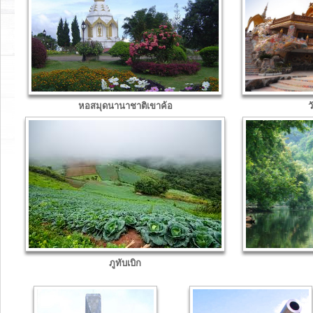
หอสมุดนานาชาติเขาค้อ
ว
ภูทับเบิก