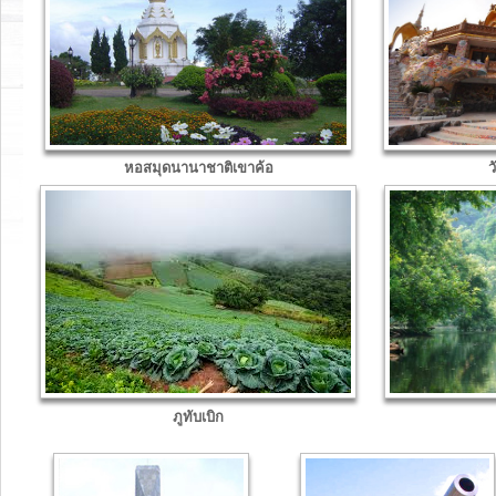
หอสมุดนานาชาติเขาค้อ
ว
ภูทับเบิก